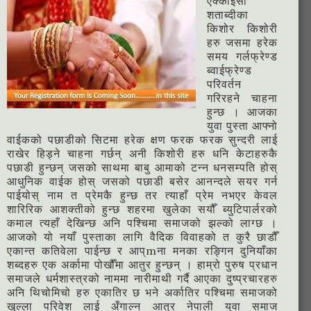
एक्काईसौँ
शताब्दीका
किशोर किशोरी
हरु जसमा हरेक
समय गर्लफ्रेण्ड
ब्वाईफ्रेण्ड
परिवर्तन
गरिरहने चाहना
हुन्छ । आजका
युवा पुस्ता आफ्नो
वाईकको पछाडीको सिटमा हरेक क्षण फरक फरक सुन्दरी लाई
राखेर हिड्ने चाहना गर्छन् अनी किशोरी हरु धनि केटाहरुकै
पछाडी हुन्छन् जसको साथमा बाबु आमाको टन्न धनसम्पति होस्
आधुनिक वाईक होस् जसको पछाडी बसेर आनन्दले सयर गर्न
पाईयोस् नाम त प्रेमकै हुन्छ तर त्याहाँ प्रेम नभएर केवल
शारिरिक आशक्तीको हुन्छ शहरमा खुलेका सयौँ ब्युटिपार्लरको
कमाल त्यहाँ देखिन्छ अनि पश्चिमा समाजको झल्को लाग्छ ।
आजको यो नयाँ पुस्ताका लागि वैदिक विवाहको त कुरै छाडौँ
एकान्त कतिवेला पाईन्छ र आप्mना मनका रङ्गिन दुनियाँका
शब्दहरु एक अर्कामा पोखौँमा आतुर हुन्छन् । हाम्रो पुरुष प्रधान
समाजले धर्मशास्त्रको नाममा नारीमाथी गर्दै आएका दुष्प्रचारहरु
अनि थिचोमिचो हरु एकातिर छ भने अर्कातिर पश्चिमा समाजको
खुल्ला परिवेश लाई अँगाल्न आतुर नेपाली युवा समाज