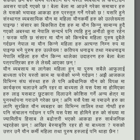
अवसर पाउदै गएको छ ! बेला बेला मा आउने गरेका समाचार हरु
ले यसको भयाबह आकडा हरु प्रस्तुत गर्ने गरेको छ ! यसरि हुने
संस्थागत ब्यबसायिक यौन मा महिला यौनकर्मी हरु को उल्लेख्यता
पाइन्छ ! संसार का बिकसित देश हरु मा यौन किन्नु सामान्य हुदै
गएको अबस्था मा नेपालि सन्दर्भ पनि त्यहि हुनु अनौठो कुरा रहेन
! फरक यति छ संसार मा यौन को किनबेच महिला पुरुष दुबैले
गर्दछन नेपाल मा यौन किन्ने महिला हरु अत्यन्त निम्न रुप मा
पाइन्छ भने पुरुष हरु उल्लेख्य ! कतिपय धनाढ्य तथा नबधनाढ्य
नेपालि महिला हरु यौन किन्न थालेका उदाहरण हरु बेला बेला
पत्रपत्रिका हरु ले लेख्दै आएका छन् !
यौन ब्यबसाय मा लागेका महिला हुन् या पुरुष सबैले आफुलाई
बाध्यता परेर यस्तो काम मा फसेको भन्ने गर्दछन ! अझै आजकल
विभिन्न संघ संस्था हरु ले पनि अबैधानिक यौन को विपक्ष मा
कार्यक्रम चलाउने अनि रहर वा बाध्यता ले यस पेशा मा होमिएका
हरु लाइ यसबाट छुटकारा दिलाउने कोशिस गर्ने अन्य क्षेत्र मा
पुनर्स्थापना गराउने गरेका छन् ! अनि यसै पेशा मा रमाउने हरु का
लागि सुरक्षित यौन ब्यबहार का विभिन्न तालिम तथा गोष्ठी हरु
पनि संचालन गर्दछन र पनि यस पेशा मा होमिने हरु को संख्या मा
ज्यामितीय हिसाब ले बढोत्तरी भएको आकडा हरु सार्बजनिक
भइरहेका छन् ! आखिर बेस्याबृत्ति रहर हो या बाध्यता ? यसको
उत्तर उनै यौन कर्मी महिला तथा पुरुष हरुलाई पनि थाहा छैन !