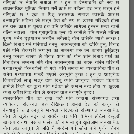
गरिएको छ नेपालि समाज मा ! हुन त बेस्याबृत्ति को रुप मा
ब्यबसायिक भूमिका निर्माण गर्ने काम मा महिला हरु लाइ मात्र हेर्ने
गरिएको छ ! एक त पितृ सतात्मक समाज त्यसकै आडमा
बेस्याबृत्ति महिला को मात्र पेवा को रुप मा व्याखा गरिएको होला
तर यस काम मा पुरुष हरु पनि उत्तिकै लागेका हुन्छन भन्दा खासै
गल्ति नहोला ! यौन प्राकृतिक कुरा हो त्यसैले पनि यसले महिला
पुरुष भनेर छुट्याउन सक्दैन सबैलाई यौन उत्तिकै प्यारो लाग्छ !
ढिलो बिबाह गर्ने परिपार्टी बस्नु, स्वतन्त्रता को खोजि हुनु, बिबाह
पछी पनि रोजगारी लगाएत का समस्या हरु का कारण छुट्टिएर
बस्नु जस्ता कारण ले बिबाह अघि को यौन अनि बिबाह पछी को
बिबाहेत्तर सम्बन्ध संगै यौन स्वतन्त्रता को बहस गरिने पश्चिमी
प्रचारमुखी जिबनशैली ले गर्दा पनि समाज मा ब्यबसायिक यौन ले
समेत प्रधानता पाउदै गएको अनुभूति हुन्छ ! हुन त आधुनिक
जिबनशैली लाइ मात्र दोष दिनु त्यति उपयुक्त नहोला किनकि
हामीले हिजो का कुरा पनि पढेका छौ समाज बन्द होस् या खुल्ला
त्यहा अबैधानिक यौन ले अबस्य ठाउ बनाएकै हुन्छ !
ब्यबसायिक यौन का कुरा गर्दा पनि त्यसमा संस्थागत तथा
व्यक्तिगत संलग्नता हरु देखिन्छ ! हाम्रो देश को कानुन ले
बेस्याबृत्ति लाइ कानुनि मान्यता नदिएकाले संस्थागत ब्यबसायिक
यौन ले खुलेर बढ्न त सक्दैन तर पनि विभिन्न होटेल रेस्टुराँ
डान्सबार तथा मसाज पार्लर को नाम मा हुने खुलेआम ब्यबसायिक
यौन लाइ कानुन ले जति नै बन्देज गर्न खोजे पनि पूर्णत रोक्न
सकेको छैन बरु समय परिबर्तन संगै यस्तो ब्यबसाय ले फस्टाउने