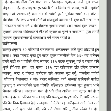
महिलाहरूलाई मीठा मीठा भोजनका परिकारहरू खुवाइन्छ, नयाँ लुगा कपडा
दिइन्छ। महिलाहरूलाइ पराइघरको विभिन्न जिम्मेवारी, तनाव, साथै माइतीको
सम्झनाको खाडललाई कम गर्न यो पर्वको ठूलो भूमिका रहेको छ। तीजमा
विवाहिता महिलाहरू आफ्नो लोग्नेको दीर्घायुको कामना गर्दै व्रत वसी नाचगान र
मनोरञ्जन गर्छन भने अविवाहिताहरू सुयोग्य वरको आशा राखी ब्रत बस्छन।
ब्रतको समयमा महिलाहरूले तीजको ब्रतकथा सुन्ने र समापनमा पूजा लगाई
ब्राह्मण ब्राह्मणीहरूलाई दानदक्षिणा गर्ने चलन रहेको छ।
ऋषिपञ्चमी
शास्त्रअनुसार १२ महिनाको रजस्वलामा अन्जानवस कति कुरा छोइएको हुन
सक्छ। उक्त पापबाट मूक्त हुन भाद्र शुक्ल पञ्चमीको दिन ३६५ वटा दतिवन
तोकी माटो तथा गाईको गोबर लगाएर ३६५ पटक नुहाउनु पर्छ र यसको पनि
थुप्रै विधिहरू छन। तर मूलतः ३६५ वटा दतिवनका डाँठ तोकेर खोलामा
बगाउनु, माटो र गोबरले शरीरका सबै अंगहरू सुद्ध गर्नु, चाल्नीमा गनौती
(गनिएका तिलचामल र जौ) राखेर माथिबाट पानी खन्याई छानिएको पानीले
नुहाउनु र सप्तऋषीको पूजा गरेपछि महिलाहरू पूर्णरूपमा सुद्ध हुन्छन् भन्ने
विश्वास गरिन्छ। वास्तवमा भन्ने हो भने तीज आफैंमा एक सुन्दर पर्व हो र
यसलाई व्रतमा परिणत भएको भए पनि फलफूल ग्रहण गरेर दिनभरि बस्नमा
पनि वैज्ञानिक हिसाबले हेर्दा फलदायक नै देखिन्छ। नारीहरूले रातो टीका रातो
कपडा, रातो चुरा, पोते आदि सबै रातै रंगमा सजिनु तीज पर्वको रंग हो।