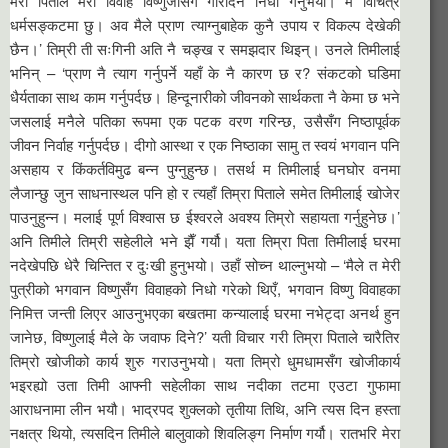
मेरा पिताले मेरो विवाह विष्णुजीसँग गरिदिने निधो गर्नुभयो। म विचित्र
धर्मसङ्कटमा छु। अव मैले प्राण त्याग्नुबाहेक कुनै उपाय र विकल्प देखेकी
छैन।’ तिम्री ती सःगिनी अति नै चङ्ख र समझदार थिइन्। उनले तिमीलाई
भनिन् – ‘प्राण नै त्याग गर्नुपर्ने यहाँ के नै कारण छ र? संकटको घडिमा
धैर्यताका साथ काम गर्नुपर्दछ। हिन्दूनारीको जीवनको सार्थकता नै केमा छ भने
जसलाई मनैले पतिका रूपमा एक पटक वरण गरिन्छ, उसैसँग निष्ठापूर्वक
जीवन निर्वाह गर्नुपर्दछ। दीगो आस्था र एक निष्ठाका सामु त स्वयं भगवान पनि
असहाय र किंकर्तविमुढ बन्न पुग्नुहुन्छ। तसर्थ म तिमीलाई घनघोर वनमा
लैजान्छु जुन साधनास्थल पनि हो र त्यहाँ तिम्रा पिताले समेत तिमीलाई खोजेर
पाउनुहुन्न। मलाई पूर्ण विश्वास छ ईश्वरले अवश्य तिम्रो सहायता गर्नुहुनेछ।’
अनि तिमीले तिम्री सहेलीले भने झैँ गर्यौ। यता तिम्रा पिता तिमीलाई घरमा
नदेखेपछि धेरै चिन्तित र दुःखी हुनुभयो। उहाँ सोच्न थाल्नुभयो – ‘मैले त मेरी
पुत्रीको भगवान विष्णुसँग विवाहको निधो गरेको थिएँ, भगवान विष्णु विवाहका
निमित्त जन्ती लिएर आउनुभएका बखतमा कन्यालाई घरमा नभेट्दा अनर्थ हुन
जानेछ, विष्णुलाई मैले के जवाफ दिने?’ यती विचार गरी तिम्रा पिताले चारैतिर
तिम्रो खोजीको कार्य शुरु गराउनुभयो। यता तिम्रो धुमधामसँग खोजीकार्य
भइरह्यो उता तिमी आफ्नी सहेलीका साथ नदीका तटमा एउटा गुफामा
आराधनामा लीन भयौ। भाद्रपद शुक्लको तृतीया तिथि, अनि त्यस दिन हस्ता
नक्षत्र थियो, त्यसदिन तिमीले बालुवाको शिवलिङ्ग निर्माण गर्यौ। रातभरि मेरा