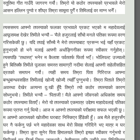
स्तुतिमा गीत गाउँदै जागरण गर्यौ। तिम्रो यो कठोर तपस्याको प्रभावले मेरो
आसन हल्लिन पुग्यो र शीघ्र तिम्रा सामूमा पुगेँ र तिमिलाई वर माग्न भनेँ।
त्यससमय आफ्नो तपस्याको फलका प्रभावले प्रकट भएको म महादेवलाई
आफूसमक्ष देखेर तिमीले भन्यौ – ‘मैले हजुरलाई साँचो मनले पतिका रूपमा वरण
गरिसकेकी छु। यदि तपाई साँच्चै नै मेरो तपस्याबाट प्रसन्न भई यहाँ प्रकट
हुनुभएको हो भने मलाई आफ्नी अर्धाङ्गिनीका रूपमा स्वीकार गर्नुहोस्।
त्यसपछि “तथास्त्” भनेर म कैलाश पर्वततर्फ फिर्ता भएँ। भोलिपल्ट उज्यालो
हुने बितिक्कै तिमीले पूजाका समस्त सामाग्री नदीमा सेलाई आफ्नी सहेलीसहित
व्रतको समापन गर्यौ। त्यही समय तिम्रा पिता गिरिराज आफ्ना
बन्धुबान्धवसहित तिमीलाई खोज्दै खोज्दै त्यहीँ पुग्नुभयो। तिम्रा पिताले तिम्रो
अवस्था देखेर अत्यन्त दुःखी हुँदै तिम्रो त्यो कठोर तपस्याको कारण
सोध्नुभयो। तिमीले भन्यौ – ‘पिताजी ! मैले आफ्नो जीवनको अधिकांश समय
कठोर तपस्यामा विताएँ। मेरो यो तपस्याको एकमात्र उद्देश्य माहादेवलाई पतिका
रूपमा प्राप्त गर्नु थियो। आज म आफ्नो तपस्याको परीक्षामा सफल भएकी छु।
म आफ्नो आराध्यको खोजीमा घरबाट निस्किएर हिँडेकी हुँ। अब मैले हजुरसँग
घर नै फर्कनु पर्छ भने महादेवका साथ मेरो विवाह गरिदिने भए मात्र म घर
फर्कन्छु। तिम्रा कुरा सुनेर पिता हिमालयले तिम्रो इच्छा स्वीकार गर्नुभयो र
तिमीलाई घर फिर्ता लिएर जानुभयो। केहीसमय पछि उहाँले पुरा विधिविधान