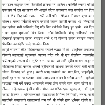
वर पाउन जङ्गल गएर शिवजीको तपस्या गर्न थालिन्। पार्वतीले तपस्या गरेको
एक सय वर्ष पूरा भइ सक्दा पनि आफूले गरेको तपस्याको फल नपाउँदा एक दिन
उनले शिव लिङ्गको स्थापना गरी पानी पनि नपिईकन निराहार व्रत बस्न
बसिन्। यसरी पार्वतीको कठोर व्रतको कारण शिवजी प्रकट भई ‘चिताएको
कुरा पुगोस्’ भनी आशिर्वाद दिए पछि शिव पार्वतीको विवाह हुन पुग्यो। त्यो दिन
भाद्र शुक्ल तृतीयाको दिन थियो। सोही तिथीदेखि हिन्दू नारीहरूले यस
दिनलाई उत्सवका रूपमा मनाउन थाले र यो तीजको रूपमा मनाउने चलन
पौराणिक कालदेखि चल्दै आएको मानिन्छ।
हाम्रो समाजमा तीज महिलाहरूद्वारा मनाइने एउटा पर्व हो। आधुनिक समाजमा
तीजको महत्वलाई जुनरूपले व्याख्या गरिए पनि यो एक पौराणिक कालदेखि
चलिआएको परम्परा हो। सृष्टि र समाज चल्नको लागि पूर्वीय मान्यता अनुसार
महिलाहरू विवाह पश्चात् आफ्नो श्रीमानको साथमा उसको घरमा बसी बाँकी
जीवन बिताउनु पर्ने हुन्छ। यसरी आफू जन्मेको घर, माता,पिता, भाइबहिनी,
इष्टमित्र र समाज चटक्क छोडी पराइघरमा जीवन विताउँदा आउने माइतिको
यादलाई कमी गर्ने एउटा अवसरको रूपमा तीज पर्वको गहन महत्व रहेको छ।
तीजमा महिलाहरूलाई मीठा मीठा भोजनका परिकारहरू खुवाइन्छ, नयाँ लुगा
कपडा दिइन्छ । महिलाहरूलाई पराइघरको विभिन्न जिम्मेवारी, तनाव, साथै
माइतीको सम्झनाको खाडललाई कम गर्न यो पर्वको ठूलो भूमिका रहेको छ।