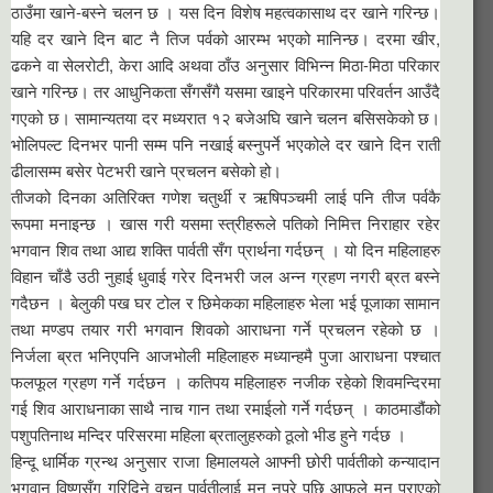
ठाउँमा खाने-बस्ने चलन छ । यस दिन विशेष महत्वकासाथ दर खाने गरिन्छ।
यहि दर खाने दिन बाट नै तिज पर्वको आरम्भ भएको मानिन्छ। दरमा खीर,
ढकने वा सेलरोटी, केरा आदि अथवा ठाँउ अनुसार विभिन्न मिठा-मिठा परिकार
खाने गरिन्छ। तर आधुनिकता सँगसँगै यसमा खाइने परिकारमा परिवर्तन आउँदै
गएको छ। सामान्यतया दर मध्यरात १२ बजेअघि खाने चलन बसिसकेको छ।
भोलिपल्ट दिनभर पानी सम्म पनि नखाई बस्नुपर्ने भएकोले दर खाने दिन राती
ढीलासम्म बसेर पेटभरी खाने प्रचलन बसेको हो।
तीजको दिनका अतिरिक्त गणेश चतुर्थी र ऋषिपञ्चमी लाई पनि तीज पर्वकै
रूपमा मनाइन्छ । खास गरी यसमा स्त्रीहरूले पतिको निमित्त निराहार रहेर
भगवान शिव तथा आद्य शक्ति पार्वती सँग प्रार्थना गर्दछन् । यो दिन महिलाहरु
विहान चाँडै उठी नुहाई धुवाई गरेर दिनभरी जल अन्न ग्रहण नगरी ब्रत बस्ने
गदैछन । बेलुकी पख घर टोल र छिमेकका महिलाहरु भेला भई पूजाका सामान
तथा मण्डप तयार गरी भगवान शिवको आराधना गर्ने प्रचलन रहेको छ ।
निर्जला ब्रत भनिएपनि आजभोली महिलाहरु मध्यान्हमै पुजा आराधना पश्चात
फलफूल ग्रहण गर्ने गर्दछन । कतिपय महिलाहरु नजीक रहेको शिवमन्दिरमा
गई शिव आराधनाका साथै नाच गान तथा रमाईलो गर्ने गर्दछन् । काठमाडौंको
पशुपतिनाथ मन्दिर परिसरमा महिला ब्रतालुहरुको ठूलो भीड हुने गर्दछ ।
हिन्दू धार्मिक ग्रन्थ अनुसार राजा हिमालयले आफ्नी छोरी पार्वतीको कन्यादान
भगवान विष्णुसँग गरिदिने वचन पार्वतीलाई मन नपरे पछि आफूले मन पराएको