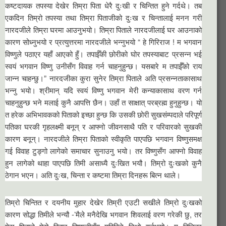
कष्टदायक तपस्या देखेर तिम्रा पिता धेरै दुःखी र चिन्तित हुने गर्दथे। तब
एकदिन तिम्रो तपस्या तथा तिम्रा पिताजीको दुःख र चिन्तालाई मनन गरी
नारदजीले तिम्रा घरमा आउनुभयो। तिम्रा पिताले नारदजीलाई घर आउनाको
कारण सोध्नुभयो र प्रत्युत्तरमा नारदजीले भन्नुभयो “ हे गिरिराज ! म भगवान
विष्णुले पठाएर यहाँ आएको हुँ। तपाईँकी छोरीको घोर तपस्याबाट प्रसन्न भई
स्वयं भगवान विष्णु उनीसँग विवाह गर्न चाहनुहुन्छ। यसबारे म तपाईंँको राय
जान्न चाहन्छु।” नारदजीका कुरा सुनेर तिम्रा पिताले अति प्रसन्नताकासाथ
भन्नु भयो। श्रीमान् यदि स्वयं विष्णु भगवान मेरी कन्याकासाथ वरण गर्न
चाहनुहुन्छ भने मलाई कुनै आपत्ति छैन। उहाँ त साक्षात् परब्रह्म हुनुहुन्छ। यो
त हरेक अभिभावकको पिताको इच्छा हुन्छ कि उसकी छोरी सुखसंम्पदाले परिपूर्ण
पतिका घरकी गृहलक्ष्मी बनून् र आफ्नो जीवनसाथै पति र परिवारको सुखकी
कारण बनून्। नारदजीले तिम्रा पिताको स्वीकृति पाएपछि भगवान विष्णुसमक्ष
गई विवाह टुङ्गो लागेको समाचार सुनाउनु भयो। तर विष्णुसँग आफ्नो विवाह
हुन लागेको थाहा पाएपछि तिमी असाध्यै दुःखित भयौ। तिम्रो दुःखको कुनै
ठेगान भएन। अति दुःख, चिन्ता र कष्टमा तिम्रा दिनहरू बित्न थाले।
तिम्रो चिन्तित र दयनीय मुहार देखेर तिम्री एउटी सखीले तिम्रो दुःखको
कारण सोद्धा तिमीले भन्यौ -’मैले मनैदेखि भगवान शिवलाई वरण गरेकी छु, तर