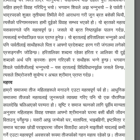
सहित हाम्रो विवाह गरिदिनु भयो। भगवान शिवले अझ भन्नुभयो – हे पार्वती !
भाद्रपदको शुक्ल तृतीयामा तिमीले मेरो आराधना गरी जुन ब्रत बसेकी थियौ,
त्यसैको परिणामस्वरूप हामी दुईको विवाह सम्भव भएको हो। यो ब्रतको महत्व
यसकारणले पनि महत्वपूर्ण छ। जसले यो ब्रत निष्ठापूर्वक पालन गर्दछ,
त्यसलाई मनोवाञ्छित फल प्राप्त हुनेछ। यो ब्रतलाई हरितालिका भन्नुको अर्थ
पनि पार्वतीलाई साथीहरूले पिता र आफ्नो प्रदेशबाट हरण गरी जंगलमा लगेको
प्रसङ्गसँग जोडिन्छ। हरितालिका शब्दमा रहेका हरिता र आलिका यी दुई
शब्दको अर्थ पनि क्रमशः हरण गरिएकी र सथीहरू भन्ने हुन्छ। भगवान
शिवले पार्वतीजीलाई भन्नुभयो – यस व्रतलाई विधिविधानपूर्वक जसले लिन्छ,
त्यसले तिम्रोजस्तै सुयोग्य र अचल श्रीमान् प्राप्त गर्दछ।
महत्त्व
हाम्रो समाजमा तीज महिलाहरूले मनाउने एउटा महत्वपूर्ण पर्व हो। आधुनिक
समाजमा तीजको महत्वलाई जुनरूपले व्याख्या गरिए पनि यो एक पौराणिक
कालदेखि चलिआएको परम्परा हो। सृष्टि र समाज चल्नको लागि पूर्वीय मान्यता
अनुसार महिलाहरू विवाह पश्चात आफ्नो श्रीमानको घरमा बसी बाँकी जीवन
विताउनु पर्नेहुन्छ। यसरी आफू जन्मेको घर, मातापिता, भाइबहिनी, इष्टमित्र र
समाज चटक्क छोडी पराइघरमा जीवन विताउँदा आउने माइतीको यादलाई कमी
गर्ने एउटा महत्वपूर्ण अवसरको रूपमा तीजपर्वको गहन महत्व रहेको छ। तीजमा