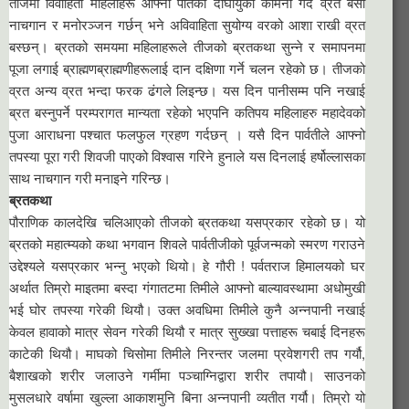
तीजमा विवाहिता महिलाहरू आफ्ना पतिको दीर्घायुको कामना गर्दै व्रत बसी
नाचगान र मनोरञ्जन गर्छन् भने अविवाहिता सुयोग्य वरको आशा राखी व्रत
बस्छन्। ब्रतको समयमा महिलाहरूले तीजको ब्रतकथा सुन्ने र समापनमा
पूजा लगाई ब्राह्मणब्राह्मणीहरूलाई दान दक्षिणा गर्ने चलन रहेको छ। तीजको
व्रत अन्य व्रत भन्दा फरक ढंगले लिइन्छ। यस दिन पानीसम्म पनि नखाई
ब्रत बस्नुपर्ने परम्परागत मान्यता रहेको भएपनि कतिपय महिलाहरु महादेवको
पुजा आराधना पश्चात फलफुल ग्रहण गर्दछन् । यसै दिन पार्वतीले आफ्नो
तपस्या पूरा गरी शिवजी पाएको विश्वास गरिने हुनाले यस दिनलाई हर्षोल्लासका
साथ नाचगान गरी मनाइने गरिन्छ।
ब्रतकथा
पौराणिक कालदेखि चलिआएको तीजको ब्रतकथा यसप्रकार रहेको छ। यो
ब्रतको महात्म्यको कथा भगवान शिवले पार्वतीजीको पूर्वजन्मको स्मरण गराउने
उद्देश्यले यसप्रकार भन्नु भएको थियो। हे गौरी ! पर्वतराज हिमालयको घर
अर्थात तिम्रो माइतमा बस्दा गंगातटमा तिमीले आफ्नो बाल्यावस्थामा अधोमुखी
भई घोर तपस्या गरेकी थियौ। उक्त अवधिमा तिमीले कुनै अन्नपानी नखाई
केवल हावाको मात्र सेवन गरेकी थियौ र मात्र सुख्खा पत्ताहरू चबाई दिनहरू
काटेकी थियौ। माघको चिसोमा तिमीले निरन्तर जलमा प्रवेशगरी तप गर्यौ,
बैशाखको शरीर जलाउने गर्मीमा पञ्चाग्निद्वारा शरीर तपायौ। साउनको
मुसलधारे वर्षामा खुल्ला आकाशमुनि बिना अन्नपानी व्यतीत गर्यौ। तिम्रो यो