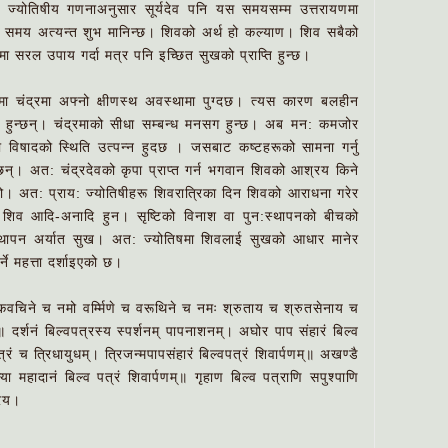
 ज्योतिषीय गणनाअनुसार सूर्यदेव पनि यस समयसम्म उत्तरायणमा
ो समय अत्यन्त शुभ मानिन्छ। शिवको अर्थ हो कल्याण। शिव सबैको
िमा सरल उपाय गर्दा मत्र पनि इच्छित सुखको प्राप्ति हुन्छ।
मा चंद्रमा अफ्नो क्षीणस्थ अवस्थामा पुग्दछ। त्यस कारण बलहीन
मर्थ हुन्छन्। चंद्रमाको सीधा सम्बन्ध मनसग हुन्छ। अब मन: कमजोर
था विषादको स्थिति उत्पन्न हुदछ । जसबाट कष्टहरूको सामना गर्नु
छन्। अत: चंद्रदेवको कृपा प्राप्त गर्न भगवान शिवको आश्रय किने
हो। अत: प्राय: ज्योतिषीहरू शिवरात्रिका दिन शिवको आराधना गरेर
। शिव आदि-अनादि हुन। सृष्टिको विनाश वा पुन:स्थापनको बीचको
स्थापन अर्यात सुख। अत: ज्योतिषमा शिवलाई सुखको आधार मानेर
ने महत्ता दर्शाइएको छ।
च कवचिने च नमो वर्म्मिणे च वरूथिने च नमः श्रुताय च श्रुतसेनाय च
े॥ दर्शनं बिल्वपत्रस्य स्पर्शनम्‌ पापनाशनम्‌। अघोर पाप संहारं बिल्व
ेत्रं च त्रिधायुधम्‌। त्रिजन्मपापसंहारं बिल्वपत्रं शिवार्पणम्‌॥ अखण्डै
ा महादानं बिल्व पत्रं शिवार्पणम्‌॥ गृहाण बिल्व पत्राणि सपुश्पाणि
रिय।