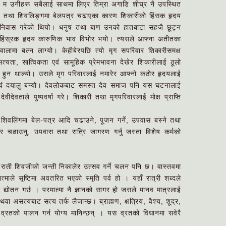
 म उनीहरू सबैलाई साथमा लिएर तिम्रा अगाडि शीघ्र नै उपस्थित
रण तथा शिवलिङ्गमा बेलपत्र चढाएका कारण शिकारीको हिंसक हृदय
 निवास गरेको थियो। धनुष तथा बाण उनको हातबाटा सहजै छूट्न
 हिंस्रक हृदय कारुणिक भाव विभोर भयो। त्यसले आफ्ना अतीतका
वालामा बल्न लाग्यो। केहीबेरपछि त्यो मृग सपरिवार शिकारीसमक्ष
यता, सात्विकता एवं सामूहिक प्रेमभावना देखेर शिकारीलाई ठूलो
ा हुन थाल्यो। उसले मृग परिवारलाई नमारेर आफ्नो कठोर हृदयलाई
वं दयालु बन्यो। देवलोकबाट समस्त देव समाज पनि यस घटनालाई
वीदेवताले पुष्पवर्षा गरे। शिकारी तथा मृगपरिवारलाई मोक्ष प्राप्ति
शिवलिंगमा बेल-पत्र आदि चढाउने, पूजन गर्ने, उपवास बस्ने तथा
र चढाउनु, उपवास तथा रात्रि जागरण गर्नु जस्ता विशेष कर्मको
राती शिवजीको जन्ती निकालेर उत्सव गर्ने चलन पनि छ। वास्तवमा
त्माले सृष्टिमा अवतरित भएको स्मृति पर्व हो । यहाँ रात्री शब्दले
 द्योतन गर्छ । परमात्मा नै ज्ञानको सागर हो जसले मानव मात्रलाई
थवा असत्यबाट सत्य तर्फ लैजान्छ। ब्राह्मण, क्षत्रिय, वैश्य, शूद्र,
स व्रतको पालन गर्न योग्य मानिन्छन् । यस व्रतको विधानमा सवेरै
।