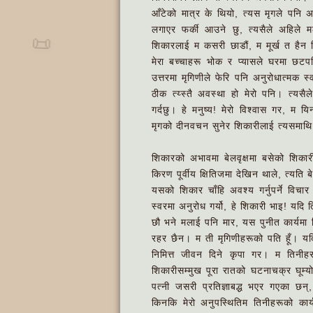
आँटेको मात्र के थियो, त्यस मृगले पनि अ
लगाएर फर्की आउने छु, त्यसैले अहिले 
📜
शिकारलाई म कसरी छाडौं, म मूर्ख त हैन 
मेरा बच्चाहरू भोक र प्यासले घरमा छटपटि
उत्तरमा मृगिणीले फेरि पनि अनुरोधात्मक
ठीक त्य्स्तै अवस्था हो मेरो पनि। त्यस
गर्दछु। हे मनुष्य! मेरो विश्वास गर, म यि
मृगको दीनवचन सुनेर शिकारीलाई त्यसमाथि 
शिकारको अभावमा बेलवृक्षमा बसेको शिकारी 
किरण पूर्वीय क्षितिजमा देखिन थाले, त्यति 
यसको शिकार चाँहि अवश्य गर्नुपर्ने विचार
स्वरमा अनुरोध गर्यो, हे शिकारी भाइ! यदि 
छौ भने मलाई पनि मार, यस पुनीत कार्यमा
रहर छैन। म ती मृगिणीहरूको पति हूँ। य
निमित्त जीवन दिने कृपा गर। म तिनीहरू
शिकारीसम्मुख पूरा रातको घटनाचक्र घूम्य
पत्नी जसरी प्रतिज्ञाबद्ध भएर गएका छन्,
किनकि मेरो अनुपस्थितिम तिनीहरूको कार्