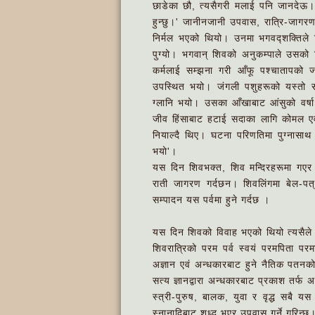
छाडेका छौ, त्यसैगरी मलाई पनि जानदेऊ।
हुन्छु।' जानीनजानी उपवास, रात्रि-जाग
निर्मल भएको थियो। उनमा भगवद्शक्तिले
पुग्यो। भगवान् शिवको अनुकम्पाले उसको
कर्मलाई सम्झना गरी आँफू पश्चातापको ज्
उपस्थित भयो। जंगली पशुहरूको यस्तो सत्
ग्लानि भयो। उसका आँखाबाट आंसुको वर्ष
जीव हिंसाबाट हटाई सदाका लागि कोमल ए
नियाल्दै थिए। घटना परिणतिमा पुग्नासाथ दे
भयो'।
यस दिन शिवभक्त, शिव मन्दिरहरूमा गएर 
राती जागरण गर्दछन। शिवलिंगमा बेल-पत्
सम्पादन यस पर्वमा हुने गर्दछ ।
यस दिन शिवको विवाह भएको थियो त्यसैले 
शिवरात्रिको परम पर्व स्वयं परमपिता परमा
अज्ञान एवं अन्धकारबाट हुने नैतिक पतनको
सत्य ज्ञानद्वारा अन्धकारबाट प्रकाश तर्फ अ
स्त्री-पुरुष, बालक, युवा र वृद्ध सबै य
स्नानादिबाट शुध्द भएर उपवास गर्ने गरिन्छ