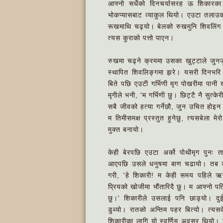
आफ्नो सधैंको दिनचर्यासरह ऊ शिकारक
भोकप्यासबाट व्याकुल थियो। एउटा तलाउको
रूखमाथि चढ्यो। बेलको रुखमुनि शिवलिंग 
त्यस कुराको पत्तो पाएन।
रुखमा चढ्ने क्रममा उसका खुट्टाले जुनजुन
स्थापित शिवलिङ्गमा झरे। यसरी दिनभरि भ
बिते पछि एउटी गर्भिणी मृग पोखरीमा पानी
मृगीले भनी, 'म गर्भिणी छु। छिट्टै नै सुत्क
सबै जीवको हत्या गर्नेछौ, जुन उचित होइन।
म तिमीसमक्ष प्रस्तुत हुनेछु, त्यसबेला मेर
मुक्त बनायो।
केही बेरपछि एउटा अर्को पोथीमृग पुनः 
आएपछि उसले धनुषमा बाण चढायो। तब उसला
गरी, 'हे शिकारी! म केही समय पहिले ऋतु
प्रियको खोजीमा भौंतारिदै छु। म आफ्नो प
छु।' शिकारीले उसलाई पनि छाड्यो। दु
डुब्यो। रातको अन्तिम पहर बित्यो। त्यसव
शिकारीका लागि यो स्वर्णिम अवसर थियो। 