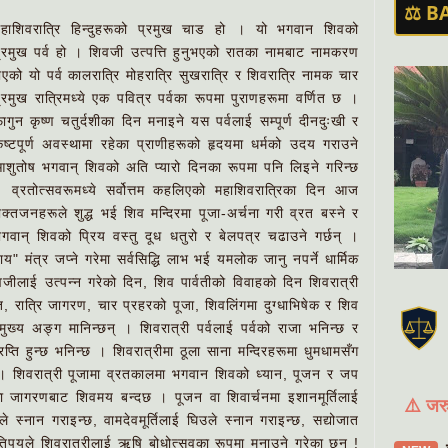
⚖️ B
हाशिवरात्रि हिन्दुहरूको प्रमुख चाड हो । यो भगवान शिवको
्रमुख पर्व हो । शिवजी उत्पत्ति हुनुभएको रातका नामबाट नामकरण
एको यो पर्व कालरात्रि मोहरात्रि सुखरात्रि र शिवरात्रि नामक चार
्रमुख रात्रिमध्ये एक पवित्र पर्वका रूपमा पुराणहरूमा वर्णित छ ।
ागुन कृष्ण चतुर्दशीका दिन मनाइने यस पर्वलाई सम्पूर्ण दीनदुःखी र
ष्टपूर्ण अवस्थामा रहेका प्राणीहरूको हृदयमा धर्मको उदय गराउने
शुतोष भगवान् शिवको अति प्यारो दिनका रूपमा पनि लिइने गरिन्छ
 व्रतोत्सवरूमध्ये सर्वोत्तम कहलिएको महाशिवरात्रिका दिन आज
क्तजनहरूले शुद्ध भई शिव मन्दिरमा पूजा-अर्चना गरी व्रत बस्ने र
गवान् शिवको पि्रय वस्तु दूध धतुरो र बेलपत्र चढाउने गर्छन् ।
 मंत्र जप्ने गरेमा सर्वसिद्धि लाभ भई यमलोक जानु नपर्ने धार्मिक
िवजीलाई उत्पन्न गरेको दिन, शिव पार्वतीको विवाहको दिन शिवरात्री
्रत, रात्रि जागरण, चार प्रहरको पूजा, शिवलिंगमा दुग्धाभिषेक र शिव
मुख्य अङ्ग मानिन्छन् । शिवरात्री पर्वलाई पर्वको राजा भनिन्छ र
रप्ति हुन्छ भनिन्छ । शिवरात्रीमा ठूला साना मन्दिरहरूमा धुमधामसँग
ो छ । शिवरात्री पूजामा व्रतकालमा भगवान शिवको ध्यान, पूजन र जप
्ता जागरणबाट शिवमय बन्दछ । पूजन वा शिवार्चनमा इशानमूर्तिलाई
⚠️ जरु
ले स्नान गराइन्छ, वामदेवमूर्तिलाई घिउले स्नान गराइन्छ, सद्योजात
 कतिपयले शिवरात्रीलाई ऋषि बोधोत्सवका रूपमा मनाउने गरेका छन् !