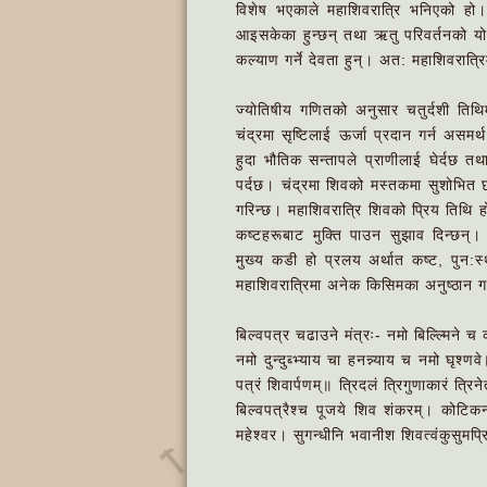
विशेष भएकाले महाशिवरात्रि भनिएको हो।
आइसकेका हुन्छन् तथा ऋतु परिवर्तनको य
कल्याण गर्ने देवता हुन्। अत: महाशिवरात्र
ज्योतिषीय गणितको अनुसार चतुर्दशी तिथि
चंद्रमा सृष्टिलाई ऊर्जा प्रदान गर्न अस
हुदा भौतिक सन्तापले प्राणीलाई घेर्दछ त
पर्दछ। चंद्रमा शिवको मस्तकमा सुशोभित 
गरिन्छ। महाशिवरात्रि शिवको प्रिय तिथि 
कष्टहरूबाट मुक्ति पाउन सुझाव दिन्छन्
मुख्य कडी हो प्रलय अर्थात कष्ट, पुन:
महाशिवरात्रिमा अनेक किसिमका अनुष्ठान गर्
बिल्वपत्र चढाउने मंत्रः- नमो बिल्ल्मिने 
नमो दुन्दुब्भ्याय चा हनन्न्याय च नमो घृश्णव
पत्रं शिवार्पणम्‌॥ त्रिदलं त्रिगुणाकारं त्रिन
बिल्वपत्रैश्च पूजये शिव शंकरम्‌। कोटिकन्य
महेश्वर। सुगन्धीनि भवानीश शिवत्वंकुसुमप्
🔨