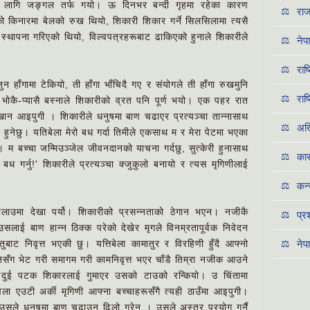
ा लागि जङ्गल तर्फ गयो। ऊ दिनभर बन्दी गृहमा रहेका कारण
⚖️
राज
 किनारमा बेलको रुख थियो, शिकारी शिकार गर्ने सिलसिलामा त्यसै
स्थापना गरिएको थियो, विल्वपत्रहरूबाट ढाकिएको हुनाले शिकारीले
⚖️
नेप
⚖️
राष
 हाँगामा टेकियो, ती हाँगा भाँचिदै गए र संयोगले ती हाँगा रुखमुनि
⚖️
राष
ोकै-प्यासै बस्नाले शिकारीको व्रत पनि पूर्ण भयो। एक पहर रात
 खान आइपुगी । शिकारीले धनुषमा बाण चढाएर प्रत्यञ्चा तान्नासाथ
⚖️
अख्
ेरी हुनेछु। यतिबेला मेरो बध गर्दा तिमीले एकसाथ म र मेरा पेटमा भएका
 म बच्चा जन्मिउञ्जेल जीवनदानको याचना गर्दछु, सुत्केरी हुनासाथ
⚖️
कार
ो बध गर्नु!' शिकारीले प्रत्यञ्चा क्जुकुलो बनायो र त्यस मृगिणीलाई
⚖️
कन्
तालाउमा देखा पर्यो। शिकारीको प्रसन्नताको ठेगान भएन। नजीकै
⚖️
प्
ई बाण हान्न ठिक्क परेको देखेर मृगले विनम्रतापूर्वक निवेदन
बाट निवृत्त भएकी छु। यत्तिबेला कामातुर र विरहिणी हुँदै आफ्नो
⚖️
नेप
तिसँग भेट गरी समागम गरी कामनिवृत्त भएर चाँडै तिम्रा नजीक आउने
ईदुई पटक शिकारलाई गुमाएर उसको टाउको रन्कियो। उ चिंतामा
ेला एउटी अर्की मृगिणी आफ्ना बच्चाहरूसँगै त्यही ठाउँमा आइपुगी।
उसले धनुषमा बाण चढाउन ढिलो गरेन । उसले अस्त्र प्रयोग गर्नै