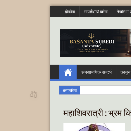
होमपेज
सम्पर्क/मेरो बारेमा
नेपालि मा ल
समसामयिक सन्दर्भ
कानुन
अध्यावधिक
⚖️
महाशिवरात्री : भ्रम कि