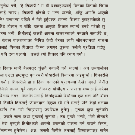
नुरोध गरी, 'हे शिकारी!' म यी बच्चाहरूलाई यिनका पिताको जिम्मा
मलाई नमार। शिकारी हाँस्यो र भन्न थाल्यो, आँफू अगाडि आएको
नि! यसभन्दा पहिले नै मैले दुईपल्ट आफ्नो शिकार गुमाइसकेको छु।
ंदै होलान् म चाँहि हातमा आएको शिकार त्याग्दै बस्दै गरेको छु।
 स्वरमा भनी, तिमीलाई जसरी आफ्ना बालबच्चाको ममताले सताउँदै छ,
ैले केवल बालबच्चाका निमित्त केही बेरका लागि जीवनदानको याचना
नलाई यिनका पिताका जिम्मा लगाएर तुरुन्त फर्कने प्रतिज्ञा गर्दछु।
पनि दया पलायो। उसले त्यो शिकार पनि त्याग गर्यो।
दिक्क मान्दै बेलपत्र चुँड्दै फ्याल्दै गर्न थाल्यो। अब उज्यालोका
बेला एउटा हृष्टपुष्ट मृग त्यसै पोखरीको किनारमा आइपुग्यो। शिकारीले
 गर्यो। शिकारीले हाना ठिका बनाएको प्रत्यञ्चा देखेर मृगले विनीत
तिमीले मभन्दा पूर्व आएका तीनवटा पोथीमृग र ससाना बच्चालाई मारेका
 विलम्ब नगर, किनकि मलाई तिनीहरूको वियोगमा एक क्षण पनि बाँच्न
दि तिमीले तिनलाई जीवनदान दिएका छौ भने मलाई पनि केही क्षणका
सँग भेट गरी तिम्रासामु उपस्थित हुनेछु। मृगका कुरा सुनेपछि
ो, उसले सारा कथा मृगलाई सुनायो। तब मृगले भन्यो, 'मेरी तीनवटै
 मेरो मृत्युले तिनीहरूले आफ्नो वचनको पालना गर्न पाउने छैनन्,
यसम्पन्न हुनेछैन। अतः जसरी तिमीले उनलाई विश्वासपात्र मानेर