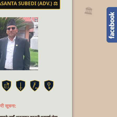
ASANTA SUBEDI (ADV.) ⚖️
🏛️
री सूचना: