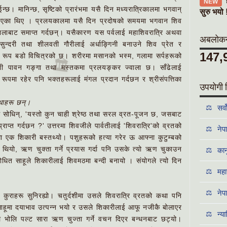
NEW
नाईन्छ। मानिन्छ, सृष्टिको प्रारंभमा यसै दिन मध्यरात्रिकालमा भगवान्
सुरु भयो 
 भएका थिए । प्रलयकालमा यसै दिन प्रदोषको समयमा भगवान शिव
ो ज्वालाबाट समाप्त गर्दछन्। यसैकारण यस पर्वलाई महाशिवरात्रि अथवा
अबलोकनक
ुन्दरी तथा शीलवती गौरीलाई अर्धाङ्गिनी बनाउने शिव प्रेत र
147,
ो रूप बडो विचित्रको छ। शरीरमा मसानको भस्म, गलामा सर्पहरूको
🏛️
िणी पावन गङ्गा तथा मस्तकमा प्रलयङ्कर ज्वाला छ। साँढेलाई
रूपमा रहेर पनि भक्तहरूलाई मंगल प्रदान गर्दछन र श्रीसंपत्तिका
उपयोगी 
कथाहरू छन्।
⚖️
सर्
ग सोधिन्, 'यस्तो कुन चाही श्रेष्ठ तथा सरल व्रत-पूजन छ, जसबाट
्राप्त गर्दछन ?' उत्तरमा शिवजीले पार्वतीलाई 'शिवरात्रि'को व्रतको
⚖️
नेप
ा एक शिकारी बस्तथ्यो। पशुहरूको हत्या गरेर ऊ आफ्ना कुटुम्बको
थियो, ऋण चुक्ता गर्ने प्रयास गर्दा पनि उसके त्यो ऋण चुकाउन
⚖️
कान
ित साहूले शिकारीलाई शिवमठमा बन्दी बनायो । संयोगले त्यो दिन
⚖️
महा
⚖️
नेप
क कुराहरू सुनिरह्यो। चतुर्दशीमा उसले शिवरात्रि व्रतको कथा पनि
ाहूमा दयाभाव उत्पन्न भयो र उसले शिकारीलाई आफू नजीकै बोलाएर
⚖️
न्य
ले भोलि पल्ट सारा ऋण चुज्ता गर्ने वचन दिएर बन्धनबाट छट्यो।