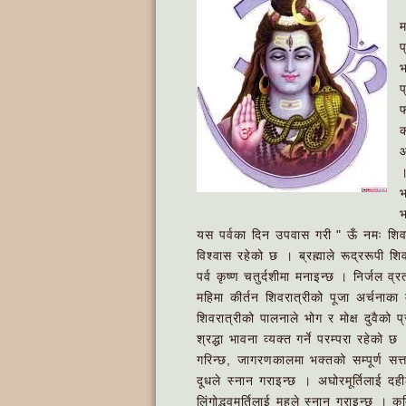
म
प
भ
प
फ
क
आ
।
भ
भ
यस पर्वका दिन उपवास गरी " ऊँ नमः शिवाय"
विश्वास रहेको छ । ब्रह्माले रूद्ररूपी श
पर्व कृष्ण चतुर्दशीमा मनाइन्छ । निर्जल व
महिमा कीर्तन शिवरात्रीको पूजा अर्चनाका 
शिवरात्रीको पालनाले भोग र मोक्ष दुवैको प्
श्रद्धा भावना व्यक्त गर्ने परम्परा रहेक
गरिन्छ, जागरणकालमा भक्तको सम्पूर्ण सत
दूधले स्नान गराइन्छ । अघोरमूर्तिलाई दही
लिंगोद्भवमूर्तिलाई महले स्नान गराइन्छ ।