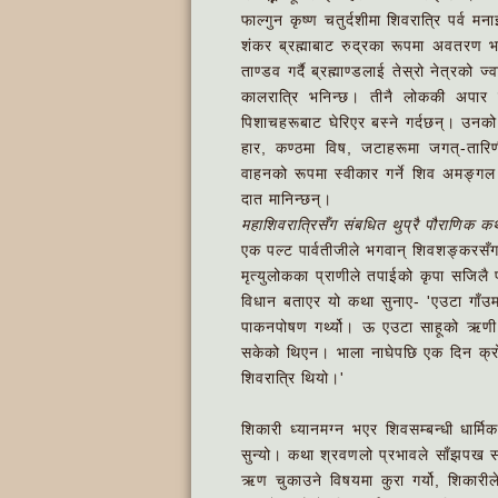
फाल्गुन कृष्ण चतुर्दशीमा शिवरात्रि पर्व म
शंकर ब्रह्माबाट रुद्रका रूपमा अवतरण
ताण्डव गर्दै ब्रह्माण्डलाई तेस्रो नेत्रक
कालरात्रि भनिन्छ। तीनै लोककी अपार स
पिशाचहरूबाट घेरिएर बस्ने गर्दछन्। उनक
हार, कण्ठमा विष, जटाहरूमा जगत्-तार
वाहनको रूपमा स्वीकार गर्ने शिव अमङ्गल 
दात मानिन्छन्।
महाशिवरात्रिसँग संबधित थुप्रै पौराणिक 
एक पल्ट पार्वतीजीले भगवान् शिवशङ्करसँ
मृत्युलोकका प्राणीले तपाईको कृपा सजिलै प
विधान बताएर यो कथा सुनाए- 'एउटा गाँउम
पाकनपोषण गर्थ्यो। ऊ एउटा साहूको ऋणी 
सकेको थिएन। भाला नाघेपछि एक दिन क्रोध
शिवरात्रि थियो।'
शिकारी ध्यानमग्न भएर शिवसम्बन्धी धार्मि
सुन्यो। कथा श्रवणलो प्रभावले साँझपख स
ऋण चुकाउने विषयमा कुरा गर्यो, शिकारी