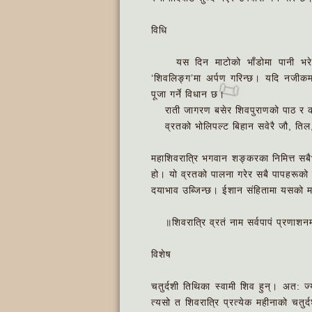
विधि
यस दिन माटोको भाँडोमा पानी भरेर,
📜
‘शिवलिङ्ग’मा अर्पण गरिन्छ। यदि नजीकमा
पूजा गर्ने विधान छ।
राती जागरण बसेर शिवपुराणको पाठ र कथा स
व्रतको भोलिपल्ट बिहान सवेरै जौ, तिल,
महाशिवरात्रि भगवान शङ्करका निमित्त सबै
हो। यो व्रतको पालना गरेर सबै पापहरूको न
दयाभाव उब्जिन्छ। ईशान संहितामा यसको म
॥शिवरात्रि व्रतं नाम सर्वपापं प्रणाशनम्
विशेष
चतुर्दशी तिथिका स्वामी शिव हुन्। अत:
त्यसो त शिवरात्रि प्रत्येक महीनाको चतुर्