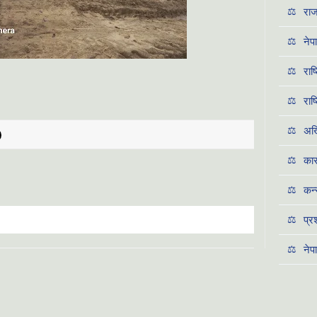
⚖️
राज
⚖️
नेप
⚖️
राष
⚖️
राष
⚖️
अख्
⚖️
कार
⚖️
कन्
⚖️
प्
⚖️
नेप