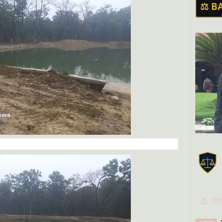
⚖️ B
🏛️
⚠️ जरु