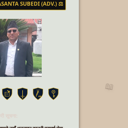
ASANTA SUBEDI (ADV.) ⚖️
📖
री सूचना: