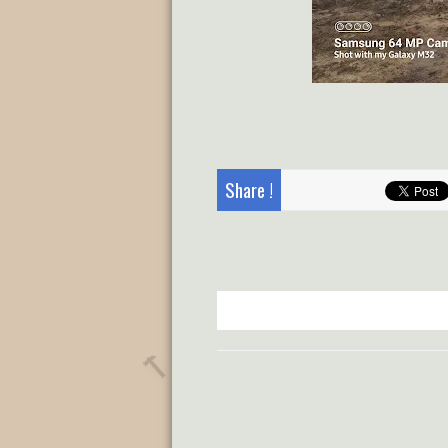
Share !
🔨