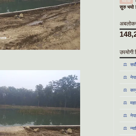
NEW
सुरु भयो 
अबलोकनक
148,
उपयोगी 
⚖️
सर्
⚖️
नेप
⚖️
कान
⚖️
महा
⚖️
नेप
⚖️
न्य