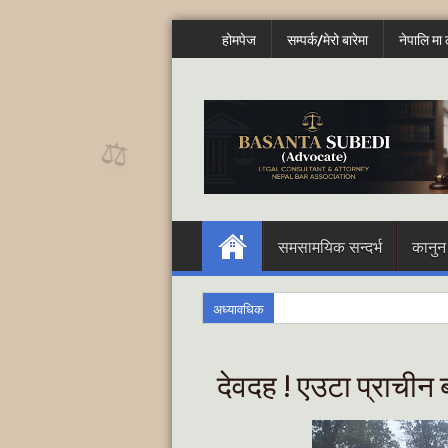
होमपेज
सम्पर्क/मेरो बारेमा
नेपालि मा ल
⚖️
समसामयिक सन्दर्भ
कानुन
अध्यावधिक
देवदह ! एउटा प्राचीन 