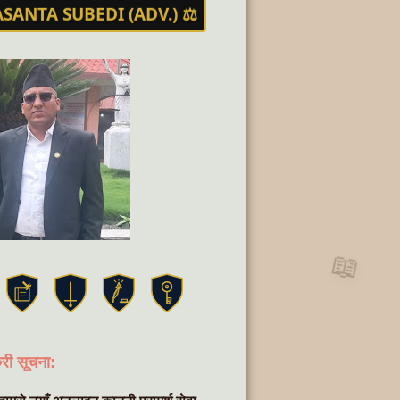
️ बसन्त सुवेदी (अधिवक्ता) ⚖️
ASANTA SUBEDI (ADV.) ⚖️
📖
री सूचना: