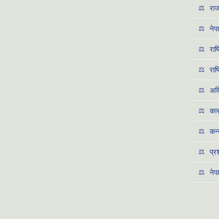
⚖️
राज
⚖️
नेप
⚖️
राष
⚖️
राष
⚖️
अख्
⚖️
कार
⚖️
कन्
⚖️
प्
⚖️
नेप