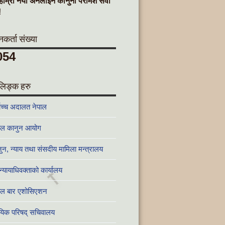
हाम्रो नयाँ अनलाइन कानुनी परामर्श सेवा
!
र्ता संख्या
054
लिङ्क हरु
वोच्च अदालत नेपाल
ाल कानुन आयोग
ुन, न्याय तथा संसदीय मामिला मन्त्रालय
न्यायाधिवक्ताको कार्यालय
🔨
ाल बार एशोसिएशन
ायिक परिषद् सचिवालय