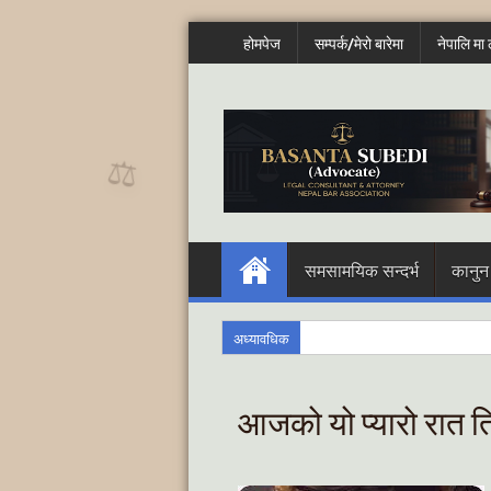
होमपेज
सम्पर्क/मेरो बारेमा
नेपालि मा ल
⚖️
समसामयिक सन्दर्भ
कानुन
अध्यावधिक
आजको यो प्यारो रात ति