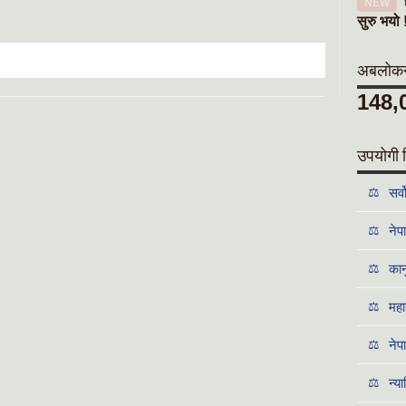
NEW
सुरु भयो 
अबलोकनक
148,
उपयोगी 
⚖️
सर्
⚖️
नेप
⚖️
कान
⚖️
महा
⚖️
नेप
⚖️
न्य